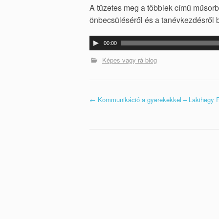
A tüzetes meg a többiek című műsorb
NILD TERÁPIA
önbecsüléséről és a tanévkezdésről 
AIT/FST
00:00
Audió
lejátszó
Képes vagy rá blog
POZITÍV IDENTITÁSÚ
SZÜLŐI EST
←
Kommunikáció a gyerekekkel – Lakihegy 
Post navigation