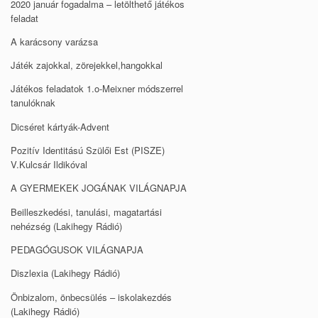
2020 január fogadalma – letölthető játékos
feladat
A karácsony varázsa
Játék zajokkal, zörejekkel,hangokkal
Játékos feladatok 1.o-Meixner módszerrel
tanulóknak
Dicséret kártyák-Advent
Pozitív Identitású Szülői Est (PISZE)
V.Kulcsár Ildikóval
A GYERMEKEK JOGÁNAK VILÁGNAPJA
Beilleszkedési, tanulási, magatartási
nehézség (Lakihegy Rádió)
PEDAGÓGUSOK VILÁGNAPJA
Diszlexia (Lakihegy Rádió)
Önbizalom, önbecsülés – iskolakezdés
(Lakihegy Rádió)