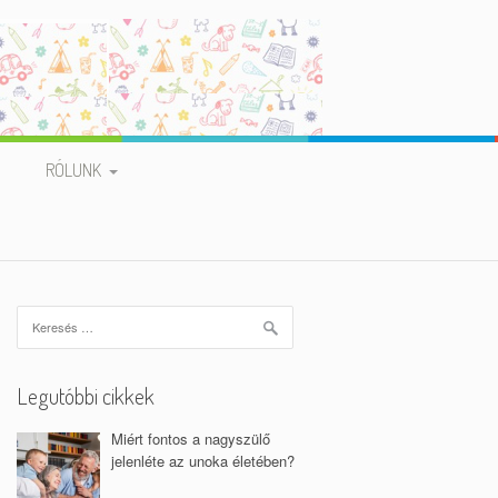
RÓLUNK
BEMUTATKOZÁS
VAN MÁS ÚT
Keresés:
MUNKATÁRSAINK
ADATVÉDELMI
Legutóbbi cikkek
NYILATKOZAT
Miért fontos a nagyszülő
jelenléte az unoka életében?