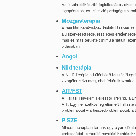
Az iskola előkészítő foglalkozások okosk
logopédusból és fejlesztő pedagógusokból 
NILD TERÁPIA
Mozgásterápia
AIT/FST
A tanulási nehézségek kialakulásában az 
alulszervezettsége, részleges éretlenség
POZITÍV IDENTITÁSÚ
más és más területeit stimulálhatjuk, ezen
oldásában.
SZÜLŐI EST
Angol
Nild terápia
A NILD Terápia a különböző tanulási/kogni
vizsgálat előzi meg, ahol feltárulkoznak 
AIT/FST
A Hallási Figyelem Fejlesztő Tréning, a Dr. 
AIT. Egy nemzetközileg elismert halláste
problémákkal – a beszédproblémákkal, a ta
PISZE
Minden hónapban tartunk egy olyan délután
párbeszédet felmerülő nevelési kérdésekk