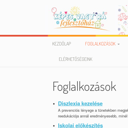
Skip to content
KEZDŐLAP
FOGLALKOZÁSOK
GOH – GMP DIAGNOSZTIK
ELÉRHETŐSÉGEINK
KÉPES VAGY RÁ! COACHIN
SZEMLÉLETŰ ISKOLA-
Foglalkozások
ELŐKÉSZÍTŐ
DISZLEXIA
Diszlexia kezelése
A prevenciós lényege a tünetekben megjel
MOZGÁSTERÁPIA
reedukációja annál eredményesebb, minél
Iskolai előkészítés
ANGOL