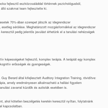
ocka fejlesztő eszközcsaláddal történnek pszichológusból,
ÓVODÁSOKNÁL
álló szakmai team fejlesztette ki.
HALLÁSI FIGYELEM
esetek 70%-ában szerepet játszik az idegrendszer
TRÉNING, MINT SEGÍTSÉG?
e, esetleg sérülése. Meghatározott mozgásformákkal az idegrendszer
 keresztül pedig jelentős javulást érhetünk el a tanulási nehézségek
I.E.L.P. AUDITÍV PROBLÉMÁK
LISTÁJA
GYAKRAN ISMÉTELT
tív képességeket fejlesztő, komplex terápia. A terápiát egy komplex
KÉRDÉSEK
a kognitív erősségek és gyengeségek.
Guy Berard által kifejlesztett Auditory Integration Training, rövidítve:
rápia, amely eredményesen alkalmazható a hallási figyelem
nulási zavarral küzdők és autisták esetében is.
t, ahol kötetlen beszélgetés keretén keresztül nyíltan, folytatnánk
el kapcsolatban.