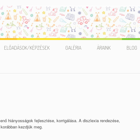
ELŐADÁSOK/KÉPZÉSEK
GALÉRIA
ÁRAINK
BLOG
A
G
ISKOLAÉRETTSÉG
KRITÉRIUMAI
MIRE ÉRDEMES
ODAFIGYELNI
ISKOLÁSOKNÁL
enő hiányosságok fejlesztése, korrigálása. A diszlexia rendezése,
 korábban kezdjük meg.
MIRE ÉRDEMES
ODAFIGYELNI