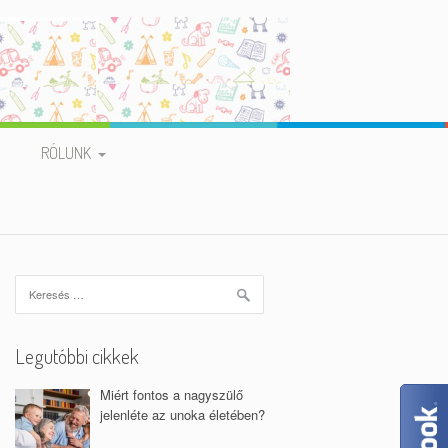
RÓLUNK
BEMUTATKOZÁS
VAN MÁS ÚT
Keresés:
MUNKATÁRSAINK
ADATVÉDELMI
Legutóbbi cikkek
NYILATKOZAT
Miért fontos a nagyszülő
jelenléte az unoka életében?