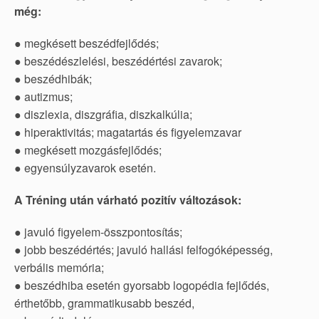
még:
● megkésett beszédfejlődés;
● beszédészlelési, beszédértési zavarok;
● beszédhibák;
● autizmus;
● diszlexia, diszgráfia, diszkalkúlia;
● hiperaktivitás; magatartás és figyelemzavar
● megkésett mozgásfejlődés;
● egyensúlyzavarok esetén.
A Tréning után várható pozitív változások:
● javuló figyelem-összpontosítás;
● jobb beszédértés; javuló hallási felfogóképesség,
verbális memória;
● beszédhiba esetén gyorsabb logopédia fejlődés,
érthetőbb, grammatikusabb beszéd,