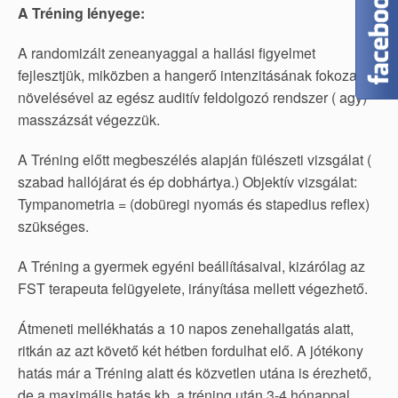
A Tréning lényege:
A randomizált zeneanyaggal a hallási figyelmet
fejlesztjük, miközben a hangerő intenzitásának fokozatos
növelésével az egész auditív feldolgozó rendszer ( agy)
masszázsát végezzük.
A Tréning előtt megbeszélés alapján fülészeti vizsgálat (
szabad hallójárat és ép dobhártya.) Objektív vizsgálat:
Tympanometria = (dobüregi nyomás és stapedius reflex)
szükséges.
A Tréning a gyermek egyéni beállításaival, kizárólag az
FST terapeuta felügyelete, irányítása mellett végezhető.
Átmeneti mellékhatás a 10 napos zenehallgatás alatt,
ritkán az azt követő két hétben fordulhat elő. A jótékony
hatás már a Tréning alatt és közvetlen utána is érezhető,
de a maximális hatás kb. a tréning után 3-4 hónappal