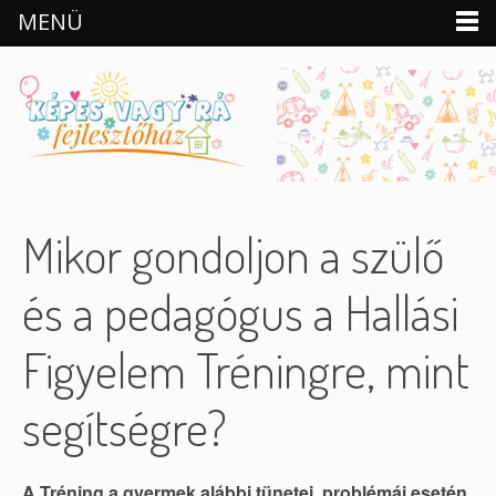
MENÜ
Skip to content
Mikor gondoljon a szülő
és a pedagógus a Hallási
Figyelem Tréningre, mint
segítségre?
A Tréning a gyermek alábbi tünetei, problémái esetén