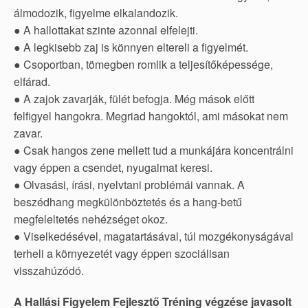
álmodozik, figyelme elkalandozik.
● A hallottakat szinte azonnal elfelejti.
● A legkisebb zaj is könnyen eltereli a figyelmét.
● Csoportban, tömegben romlik a teljesítőképessége,
elfárad.
● A zajok zavarják, fülét befogja. Még mások előtt
felfigyel hangokra. Megriad hangoktól, ami másokat nem
zavar.
● Csak hangos zene mellett tud a munkájára koncentrálni
vagy éppen a csendet, nyugalmat keresi.
● Olvasási, írási, nyelvtani problémái vannak. A
beszédhang megkülönböztetés és a hang-betű
megfeleltetés nehézséget okoz.
● Viselkedésével, magatartásával, túl mozgékonyságával
terheli a környezetét vagy éppen szociálisan
visszahúzódó.
A Hallási Figyelem Fejlesztő Tréning végzése javasolt