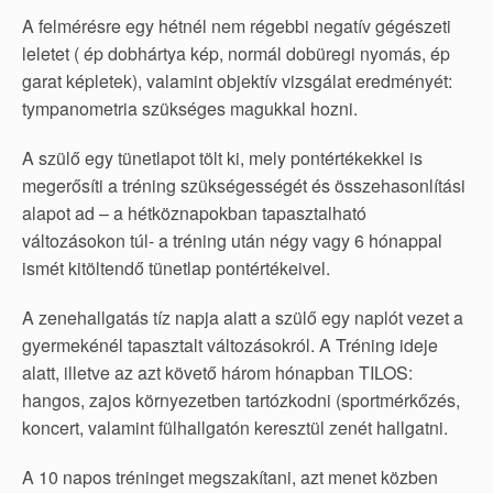
A felmérésre egy hétnél nem régebbi negatív gégészeti
leletet ( ép dobhártya kép, normál dobüregi nyomás, ép
garat képletek), valamint objektív vizsgálat eredményét:
tympanometria szükséges magukkal hozni.
A szülő egy tünetlapot tölt ki, mely pontértékekkel is
megerősíti a tréning szükségességét és összehasonlítási
alapot ad – a hétköznapokban tapasztalható
változásokon túl- a tréning után négy vagy 6 hónappal
ismét kitöltendő tünetlap pontértékeivel.
A zenehallgatás tíz napja alatt a szülő egy naplót vezet a
gyermekénél tapasztalt változásokról. A Tréning ideje
alatt, illetve az azt követő három hónapban TILOS:
hangos, zajos környezetben tartózkodni (sportmérkőzés,
koncert, valamint fülhallgatón keresztül zenét hallgatni.
A 10 napos tréninget megszakítani, azt menet közben