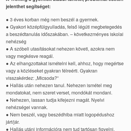
jelenthet segítséget:
● 3 éves korban még nem beszél a gyermek.
● Gyakori középfülgyulladás, felső légúti megbetegedés
a beszédtanulás időszakában. – következményes iskolai
nehézség
● A szóbeli utasításokat nehezen követi, azokra nem
vagy megkésve reagál.
● Az elhangzottakat ismételni kell, ahhoz, hogy megértse
vagy a közléseket gyakran félreérti. Gyakran
visszakérdez: „Micsoda?”
● Hallás után nehezen tanul. Nehezen ismétel meg
mondatokat, nem szeret verset, mondókát mondani.
● Nehezen, lassan tudja kifejezni magát. Nyelvi
nehézségei vannak.
● Nem beszél, vagy beszédhiba miatt logopédushoz
járt/jár.
● Hallás utáni információra nem tud tartósan figyelni,