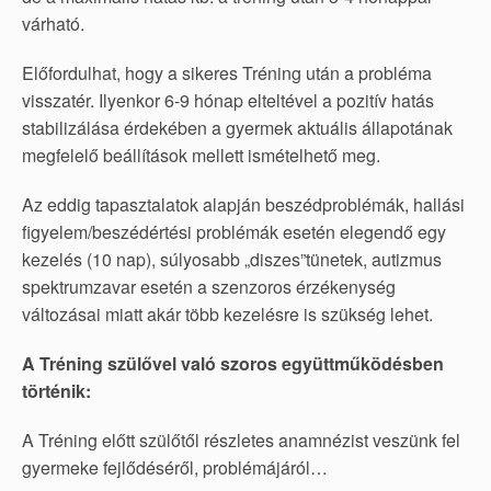
várható.
Előfordulhat, hogy a sikeres Tréning után a probléma
visszatér. Ilyenkor 6-9 hónap elteltével a pozitív hatás
stabilizálása érdekében a gyermek aktuális állapotának
megfelelő beállítások mellett ismételhető meg.
Az eddig tapasztalatok alapján beszédproblémák, hallási
figyelem/beszédértési problémák esetén elegendő egy
kezelés (10 nap), súlyosabb „diszes”tünetek, autizmus
spektrumzavar esetén a szenzoros érzékenység
változásai miatt akár több kezelésre is szükség lehet.
A Tréning szülővel való szoros együttműködésben
történik:
A Tréning előtt szülőtől részletes anamnézist veszünk fel
gyermeke fejlődéséről, problémájáról…