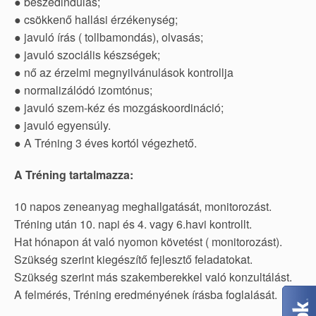
● beszédindulás;
● csökkenő hallási érzékenység;
● javuló írás ( tollbamondás), olvasás;
● javuló szociális készségek;
● nő az érzelmi megnyilvánulások kontrollja
● normalizálódó izomtónus;
● javuló szem-kéz és mozgáskoordináció;
● javuló egyensúly.
● A Tréning 3 éves kortól végezhető.
A Tréning tartalmazza:
10 napos zeneanyag meghallgatását, monitorozást.
Tréning után 10. napi és 4. vagy 6.havi kontrollt.
Hat hónapon át való nyomon követést ( monitorozást).
Szükség szerint kiegészítő fejlesztő feladatokat.
Szükség szerint más szakemberekkel való konzultálást.
A felmérés, Tréning eredményének írásba foglalását.